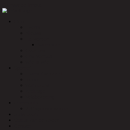
Ga naar de inhoud
Club
Events
Nieuws
Lid worden
Aanmelden
Over ons
Ons Verhaal
Wie is Wie
Sportief
Teams Overzicht
Indoor
Wanderers
Arbitrage
Veldbezetting
Community
Zelf sponsor worden
Jouw event
Status van de velden
Contact