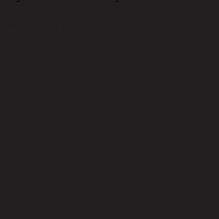
Vorige
Vorige
U14G1 Belgisch INdoor Kampioen
Volgende
Royal Victory Cycling
Volgende
together with our partners