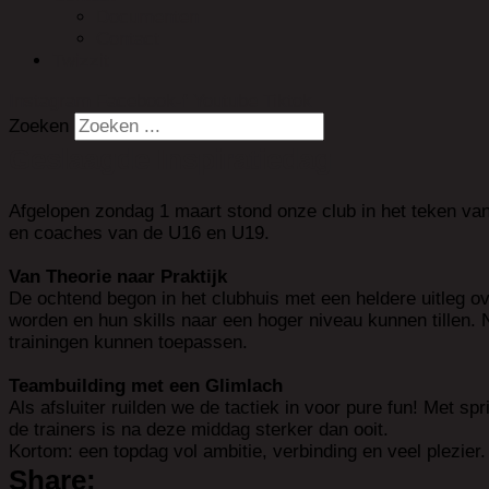
Documenten
Contact
Twizzit
Instagram
Facebook-f
Youtube
Tiktok
Zoeken
Geslaagde Inspiratiedag
Afgelopen zondag 1 maart stond onze club in het teken van
en coaches van de U16 en U19.
Van Theorie naar Praktijk
De ochtend begon in het clubhuis met een heldere uitleg ov
worden en hun skills naar een hoger niveau kunnen tillen. Na
trainingen kunnen toepassen.
Teambuilding met een Glimlach
Als afsluiter ruilden we de tactiek in voor pure fun! Met 
de trainers is na deze middag sterker dan ooit.
Kortom: een topdag vol ambitie, verbinding en veel plezier.
Share: