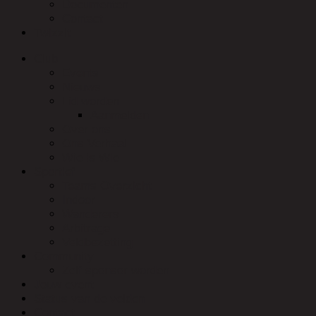
Documenten
Contact
Twizzit
Club
Events
Nieuws
Lid worden
Aanmelden
Over ons
Ons Verhaal
Wie is Wie
Sportief
Teams Overzicht
Indoor
Wanderers
Arbitrage
Veldbezetting
Community
Zelf sponsor worden
Jouw event
Status van de velden
Contact